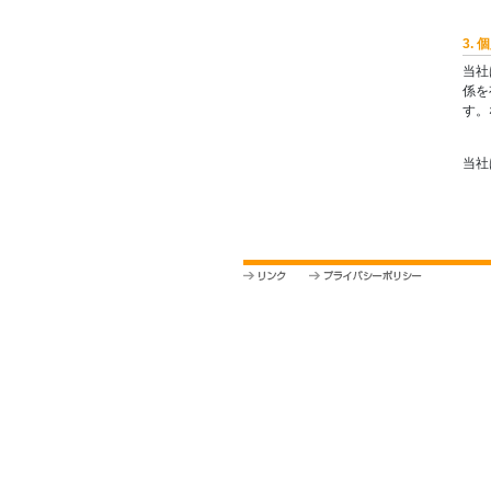
3.
当社
係を
す。
当社