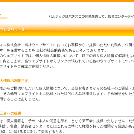
ィル株式会社、当社ウェブサイトにおいてお客様からご提供いただいた氏名、住所
す）を保護することを 当社の社会的責務であると考えております。
のウェブサイトでは、個人情報の取扱いについて、以下の通り個人情報 の保護をは
ト内とします。当ウェブサイトからリンクの張られている他のウェブサイトについて
ブサイトをご確認ご参照ください。
 個人情報の利用目的
様からご提供いただいた個人情報について、当該お客さまからの当社へのご要望・
、その他当ウェブサイト上に記載された目的にのみ利用致します。予め同意をいた
用することはありません。
 第三者への提供
は、個人情報を、予めご本人の同意を得ることなく第三者に提供いたしません。た
判所、警察、消費者センターまたはこれらに準じた権限を持った機関から要請があ
項3．に掲げる者に対して提供するとき。