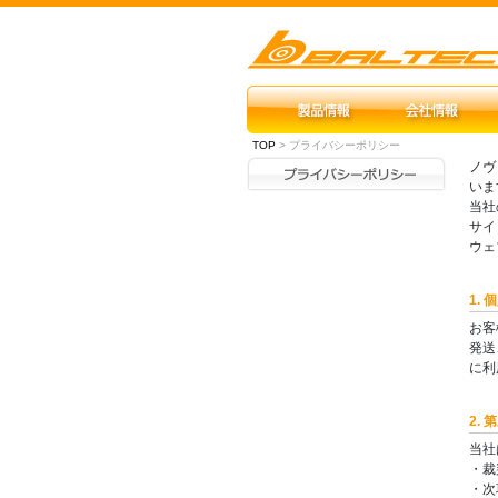
TOP
> プライバシーポリシー
ノヴ
いま
当社
サイ
ウェ
1.
お客
発送
に利
2.
当社
・裁
・次