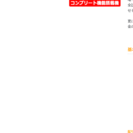
全
せ
更
金